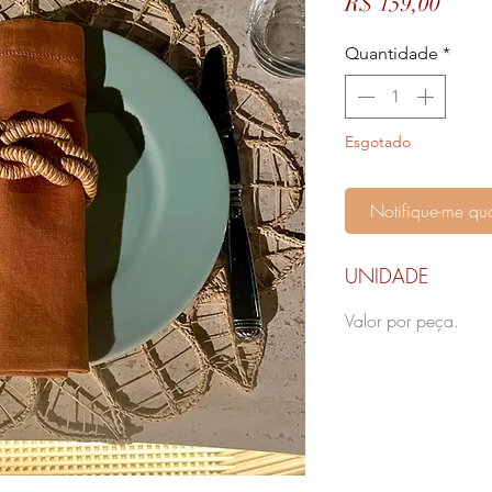
Preço
R$ 159,00
Quantidade
*
Esgotado
Notifique-me qua
UNIDADE
Valor por peça.