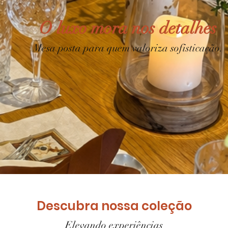
O luxo mora nos detalhes
Mesa posta para quem valoriza sofisticação.
Descubra nossa coleção
Elevando experiências