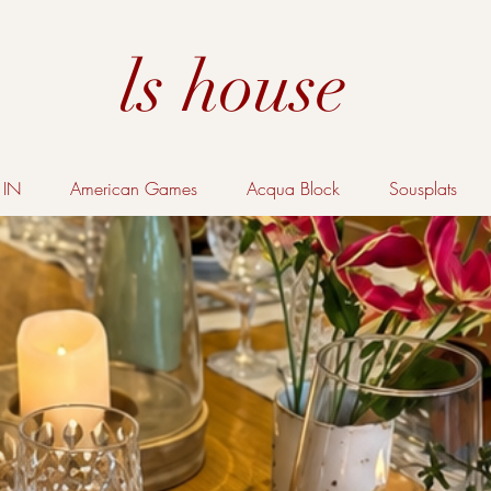
ls house
IN
American Games
Acqua Block
Sousplats