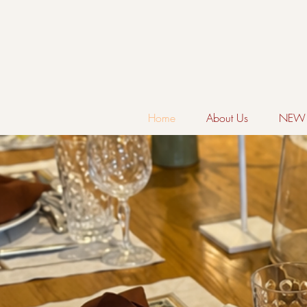
Home
About Us
NEW 