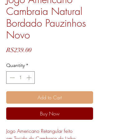
Cambraia Natural
Bordado Pauzinhos
Novo
Price
R$239.00
Quantity
*
Add to Cart
Buy Now
Jogo Americano Retangular feito
em Tecido de Cambraia de Linho