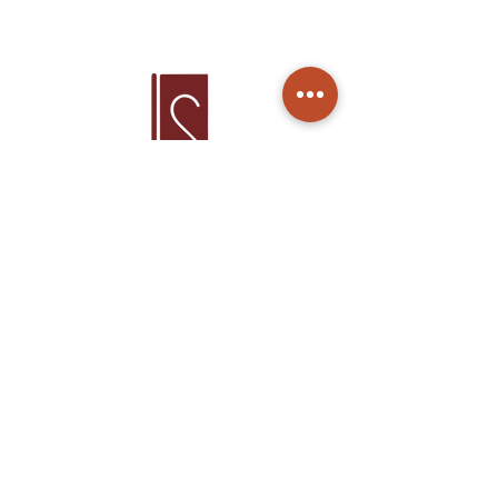
Home
Products
About Us
Care
Contact