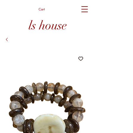
Cart
ls house